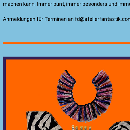
machen kann. Immer bunt, immer besonders und immer 
Anmeldungen für Terminen an fd@atelierfantastik.c